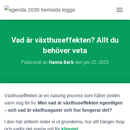
S
L
Å
P
Å
Vad är växthuseffekten? Allt du
/
A
behöver veta
V
N
Publicerat av
Hanna Bark
den
juni 25, 2025
A
V
I
G
E
R
Växthuseffekten är en naturlig process som håller jorden
I
varm nog för liv.
Men vad är växthuseffekten egentligen
N
G
– och vad är växthusgaser och hur fungerar det?
I den här artikeln reder vi ut grunderna, hur allt hänger ihop
och varför det spelar roll för
klimatet
.