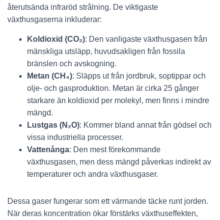
återutsända infraröd strålning. De viktigaste
växthusgaserna inkluderar:
Koldioxid (CO₂)
: Den vanligaste växthusgasen från
mänskliga utsläpp, huvudsakligen från fossila
bränslen och avskogning.
Metan (CH₄)
: Släpps ut från jordbruk, soptippar och
olje- och gasproduktion. Metan är cirka 25 gånger
starkare än koldioxid per molekyl, men finns i mindre
mängd.
Lustgas (N₂O)
: Kommer bland annat från gödsel och
vissa industriella processer.
Vattenånga
: Den mest förekommande
växthusgasen, men dess mängd påverkas indirekt av
temperaturer och andra växthusgaser.
Dessa gaser fungerar som ett värmande täcke runt jorden.
När deras koncentration ökar förstärks växthuseffekten,