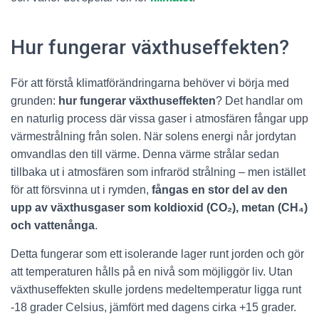
Hur fungerar växthuseffekten?
För att förstå klimatförändringarna behöver vi börja med
grunden:
hur fungerar växthuseffekten
? Det handlar om
en naturlig process där vissa gaser i atmosfären fångar upp
värmestrålning från solen. När solens energi når jordytan
omvandlas den till värme. Denna värme strålar sedan
tillbaka ut i atmosfären som infraröd strålning – men istället
för att försvinna ut i rymden,
fångas en stor del av den
upp av växthusgaser som koldioxid (CO₂), metan (CH₄)
och vattenånga
.
Detta fungerar som ett isolerande lager runt jorden och gör
att temperaturen hålls på en nivå som möjliggör liv. Utan
växthuseffekten skulle jordens medeltemperatur ligga runt
-18 grader Celsius, jämfört med dagens cirka +15 grader.