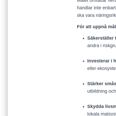
Målet omfattar fle
handlar inte enbart
ska vara näringsrik
För att uppnå mål
Säkerställer t
andra i riskgr
Investerar i 
eller ekosyst
Stärker små
utbildning och
Skydda livsm
lokala matsys