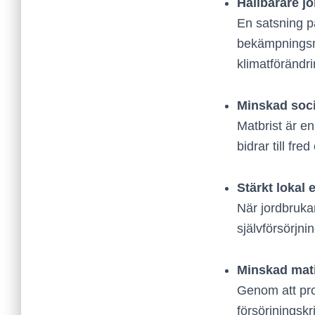
Hållbarare j
En satsning p
bekämpningsme
klimatförändri
Minskad socia
Matbrist är en
bidrar till fre
Stärkt lokal
När jordbrukar
självförsörjn
Minskad mati
Genom att pro
försörjningskr