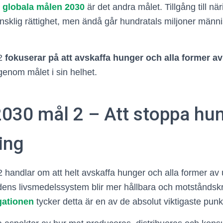
e
globala målen 2030
är det andra målet. Tillgång till nä
klig rättighet, men ändå går hundratals miljoner männi
 2
fokuserar på att avskaffa hunger och alla former a
genom målet i sin helhet.
030 mål 2 – Att stoppa hu
ing
handlar om att helt avskaffa hunger och alla former av 
dens livsmedelssystem blir mer hållbara och motståndskra
ationen
tycker detta är en av de absolut viktigaste punk