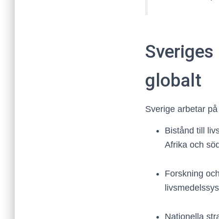
Sveriges 
globalt
Sverige arbetar på f
Bistånd till l
Afrika och sö
Forskning och
livsmedelssy
Nationella st