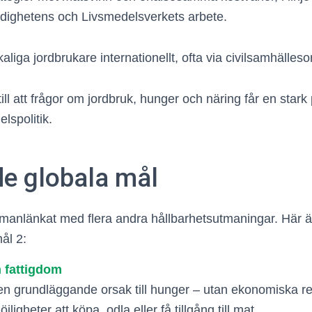
dighetens och Livsmedelsverkets arbete.
kaliga jordbrukare internationellt, ofta via civilsamhälleso
ill att frågor om jordbruk, hunger och näring får en stark 
lspolitik.
de globala mål
manlänkat med flera andra hållbarhetsutmaningar. Här ä
ål 2:
n fattigdom
en grundläggande orsak till hunger – utan ekonomiska r
igheter att köpa, odla eller få tillgång till mat.