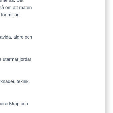
sumeras. Det
ckså om att maten
för miljön.
ravida, äldre och
e utarmar jordar
rknader, teknik,
 beredskap och