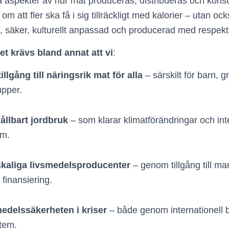
ra aspekter av hur mat produceras, distribueras och kon
 om att fler ska få i sig tillräckligt med kalorier – utan o
, säker, kulturellt anpassad och producerad med respekt 
et krävs bland annat att vi
:
illgång till näringsrik mat för alla
– särskilt för barn, g
upper.
hållbart jordbruk
– som klarar klimatförändringar och int
em.
skaliga livsmedelsproducenter
– genom tillgång till ma
 finansiering.
edelssäkerheten i kriser
– både genom internationell
tem.