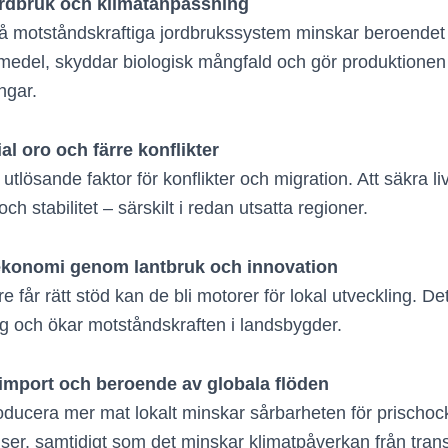
ordbruk och klimatanpassning
å motståndskraftiga jordbrukssystem minskar beroendet
del, skyddar biologisk mångfald och gör produktionen m
ngar.
l oro och färre konflikter
 utlösande faktor för konflikter och migration. Att säkra l
d och stabilitet – särskilt i redan utsatta regioner.
 ekonomi genom lantbruk och innovation
e får rätt stöd kan de bli motorer för lokal utveckling. De
ing och ökar motståndskraften i landsbygder.
mport och beroende av globala flöden
ducera mer mat lokalt minskar sårbarheten för prischoc
iser, samtidigt som det minskar klimatpåverkan från trans