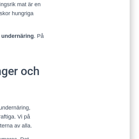
ringsrik mat är en
skor hungriga
v undernäring
. På
nger och
undernäring,
ftiga. Vi på
terna av alla.