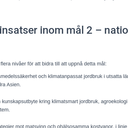
insatser inom mål 2 – natio
lera nivåer för att bidra till att uppnå detta mål:
ivsmedelssäkerhet och klimatanpassat jordbruk i utsatta län
dra Asien.
 kunskapsutbyte kring klimatsmart jordbruk, agroekologi
stem.
rategier mot matsvinn och ohälsosamma kostvanor, i linj