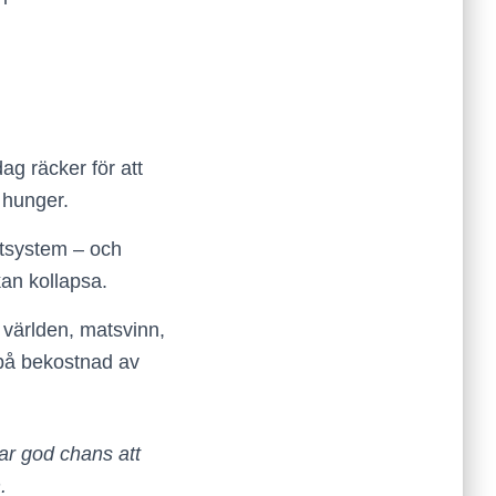
ag räcker för att
 hunger.
atsystem – och
kan kollapsa.
 världen, matsvinn,
 på bekostnad av
har god chans att
.