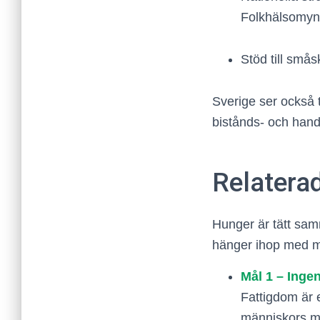
Folkhälsomyn
Stöd till smås
Sverige ser också t
bistånds- och hande
Relatera
Hunger är tätt sam
hänger ihop med m
Mål 1 – Inge
Fattigdom är 
människors möjl