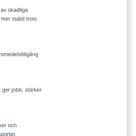
 av skadliga
er stabil trots
ivsmedelstillgång
t ger jobb, stärker
ker och
porter.