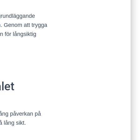
 grundläggande
en. Genom att trygga
n för långsiktig
let
slång påverkan på
å lång sikt.