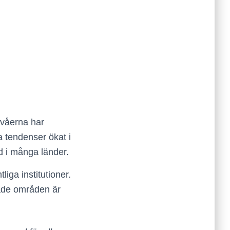
ivåerna har
a tendenser ökat i
d i många länder.
liga institutioner.
bade områden är