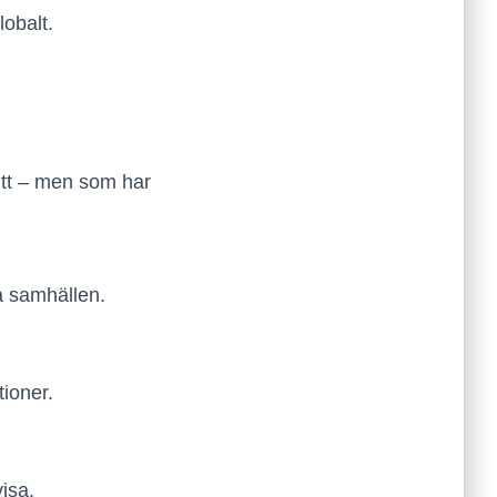
obalt.
nitt – men som har
ga samhällen.
tioner.
visa.