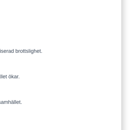
serad brottslighet.
llet ökar.
samhället.