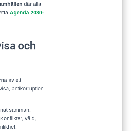
samhällen
där alla
Detta
Agenda 2030-
visa och
na av ett
visa, antikorruption
annat samman.
Konflikter, våld,
mlikhet.