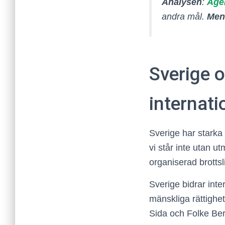
Analysen
:
Age
andra mål.
Men 
Sverige o
internati
Sverige har starka 
vi står inte utan u
organiserad brotts
Sverige bidrar inte
mänskliga rättighe
Sida och Folke Be