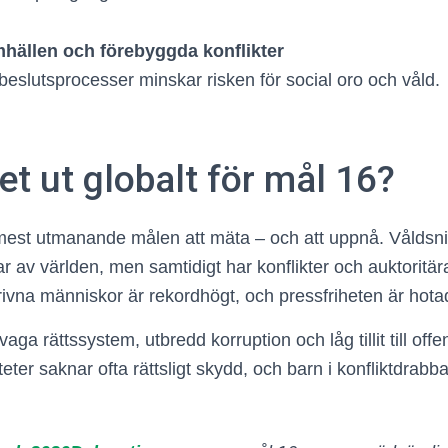
mhällen och förebyggda konflikter
beslutsprocesser minskar risken för social oro och våld.
et ut globalt för mål 16?
 mest utmanande målen att mäta – och att uppnå. Våldsn
ar av världen, men samtidigt har konflikter och auktoritär
drivna människor är rekordhögt, och pressfriheten är hota
ga rättssystem, utbredd korruption och låg tillit till offent
eter saknar ofta rättsligt skydd, och barn i konfliktdrab