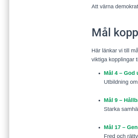
Att värna demokrat
Mål koppl
Här länkar vi till 
viktiga kopplingar ti
Mål 4 – God u
Utbildning om 
Mål 9 – Hållb
Starka samhäl
Mål 17 – Gen
Fred och rättv