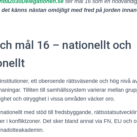
nda2030Delegationen.se
ser mål 16 som en nödvändig 
det känns nästan omöjligt med fred på jorden innan
ch mål 16 – nationellt och
onellt
institutioner, ett oberoende rättsväsende och hög nivå a
tmaningar. Tilliten till samhällssystem varierar mellan gru
lighet och otrygghet i vissa områden väcker oro.
rnationellt med stöd till fredsbyggande, rättsstatsutveckl
ter i konfliktzoner. Det sker bland annat via FN, EU och 
rnadotteakademin.