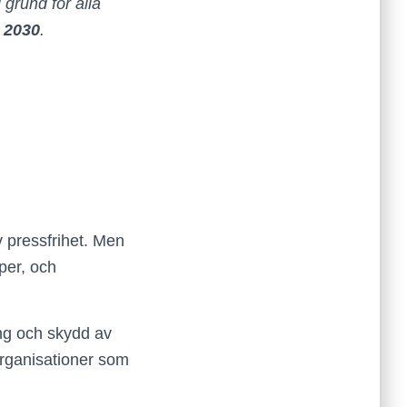
grund för alla
 2030
.
v pressfrihet. Men
pper, och
ing och skydd av
organisationer som