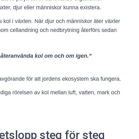
äxter, djur eller människor kunna existera.
ds kol i växten. När djur och människor äter växter
nom cellandning och nedbrytning återförs sedan
tt återanvända kol om och om igen.”
 avgörande för att jordens ekosystem ska fungera.
diga rörelsen av kol mellan luft, vatten, mark och
etslopp steg för steg