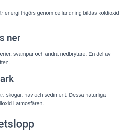
r energi frigörs genom cellandning bildas koldioxid
s ner
terier, svampar och andra nedbrytare. En del av
ften.
mark
dar, skogar, hav och sediment. Dessa naturliga
dioxid i atmosfären.
etslopp