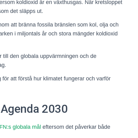
tersom koldioxid är en växthusgas. När kretsloppet
som det släpps ut.
m att bränna fossila bränslen som kol, olja och
marken i miljontals år och stora mängder koldioxid
r till den globala uppvärmningen och de
ag.
för att förstå hur klimatet fungerar och varför
h Agenda 2030
FN:s globala mål
eftersom det påverkar både