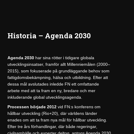
Historia – Agenda 2030
Agenda 2030
har sina rötter i tidigare globala
utvecklingsinsatser, framför allt Millenniemålen (2000–
2015), som fokuserade på grundläggande behov som
fattigdomsbekämpning, hälsa och utbildning. Efter att
dessa mål avslutades inledde FN ett omfattande
arbete med att ta fram en ny, bredare och mer
inkluderande global utvecklingsagenda.
Processen började 2012
vid FN:s konferens om
hållbar utveckling (Rio+20), där världens länder
enades om att ta fram nya mål för hållbar utveckling.
Efter tre års förhandlingar, där både regeringar,
civilsamhälle och experter deltog, antogs Agenda 2030