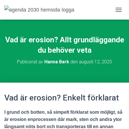
S
L
Å
P
Å
Vad är erosion? Allt grundläggande
/
A
du behöver veta
V
N
Publicerat av
Hanna Bark
den
augusti 12, 2025
A
V
I
G
E
R
Vad är erosion? Enkelt förklarat
I
N
G
I grund och botten, så simpelt förklarat som möjligt, så
är erosion enprocessen där mark, sten och andra ytor
långsamt nöts bort och transporteras till en annan