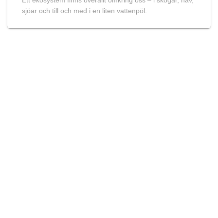
Ett ekosystem finns överallt omkring oss – i skogar, hav,
sjöar och till och med i en liten vattenpöl.
Huvudsidor
Alla 17 globala mål
Om Agenda 2030
Agenda 2030 – Frågor & Svar
Planeter i solsystemet
Bloggen
Ytterligare sidor
Kontakt
Om oss