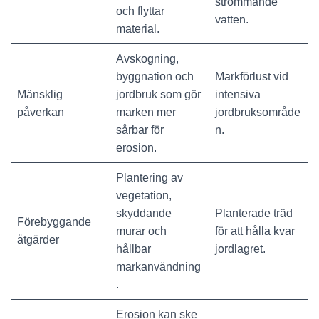
strömmande
och flyttar
vatten.
material.
Avskogning,
byggnation och
Markförlust vid
Mänsklig
jordbruk som gör
intensiva
påverkan
marken mer
jordbruksområde
sårbar för
n.
erosion.
Plantering av
vegetation,
skyddande
Planterade träd
Förebyggande
murar och
för att hålla kvar
åtgärder
hållbar
jordlagret.
markanvändning
.
Erosion kan ske