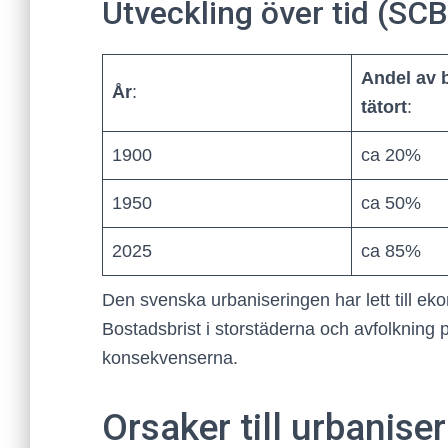
Utveckling över tid (SCB
Andel av 
År
:
tätort
:
1900
ca 20%
1950
ca 50%
2025
ca 85%
Den svenska urbaniseringen har lett till eko
Bostadsbrist i storstäderna och avfolkning
konsekvenserna.
Orsaker till urbanise