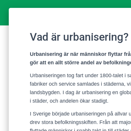
Vad är urbanisering?
Urbanisering är när människor flyttar frå
gör att en allt större andel av befolkni
Urbaniseringen tog fart under 1800-talet i 
fabriker och service samlades i städerna, v
landsbygden. I dag är urbanisering en globa
i städer, och andelen ökar stadigt.
I Sverige började urbaniseringen på allvar u
drev stora befolkningsskiften. Från att ma
flyttade människor i snabb takt in till stä