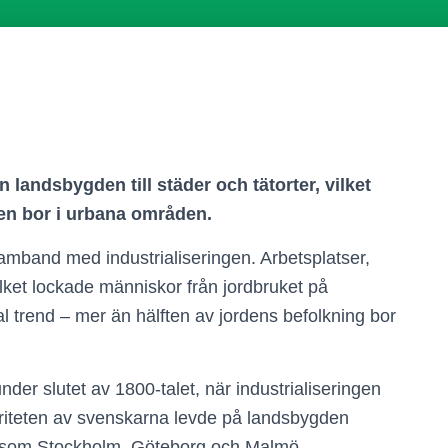
n landsbygden till städer och tätorter, vilket
ngen bor i urbana områden.
samband med industrialiseringen. Arbetsplatser,
ilket lockade människor från jordbruket på
l trend – mer än hälften av jordens befolkning bor
nder slutet av 1800-talet, när industrialiseringen
joriteten av svenskarna levde på landsbygden
der som Stockholm, Göteborg och Malmö.