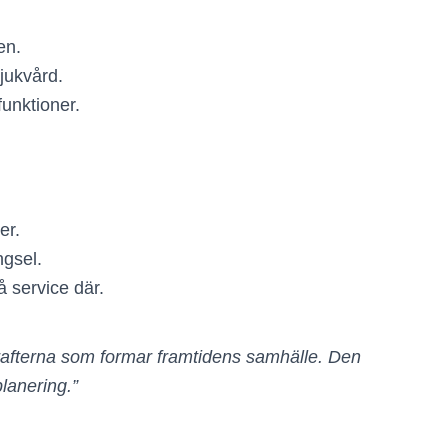
en.
sjukvård.
funktioner.
er.
ngsel.
 service där.
rafterna som formar framtidens samhälle. Den
lanering.”