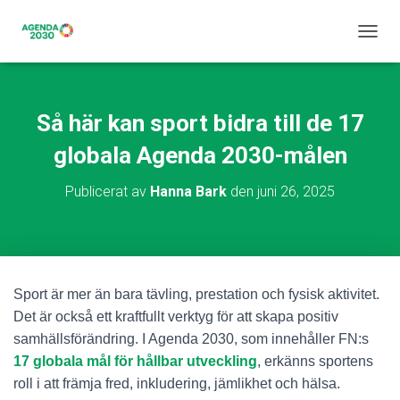
S
L
Å
P
Å
Så här kan sport bidra till de 17
/
A
globala Agenda 2030-målen
V
N
Publicerat av
Hanna Bark
den
juni 26, 2025
A
V
I
G
E
R
Sport är mer än bara tävling, prestation och fysisk aktivitet.
I
Det är också ett kraftfullt verktyg för att skapa positiv
N
G
samhällsförändring. I Agenda 2030, som innehåller FN:s
17 globala mål för hållbar utveckling
, erkänns sportens
roll i att främja fred, inkludering, jämlikhet och hälsa.