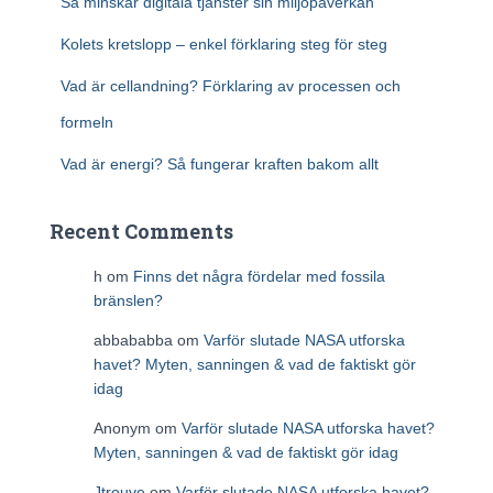
Så minskar digitala tjänster sin miljöpåverkan
Kolets kretslopp – enkel förklaring steg för steg
Vad är cellandning? Förklaring av processen och
formeln
Vad är energi? Så fungerar kraften bakom allt
Recent Comments
h
om
Finns det några fördelar med fossila
bränslen?
abbababba
om
Varför slutade NASA utforska
havet? Myten, sanningen & vad de faktiskt gör
idag
Anonym
om
Varför slutade NASA utforska havet?
Myten, sanningen & vad de faktiskt gör idag
Jtrouve
om
Varför slutade NASA utforska havet?