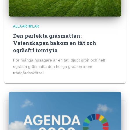
ALLA ARTIKLAR
Den perfekta gräsmattan:
Vetenskapen bakom en tät och
ogräsfri tomtyta
För många husägare är en tät, djupt grön och helt
ogräsfri gräsmatta den heliga graalen inom
trädgårdsskötsel.