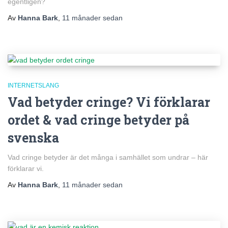
egentligen?
Av
Hanna Bark
,
11 månader
sedan
INTERNETSLANG
Vad betyder cringe? Vi förklarar
ordet & vad cringe betyder på
svenska
Vad cringe betyder är det många i samhället som undrar – här
förklarar vi.
Av
Hanna Bark
,
11 månader
sedan