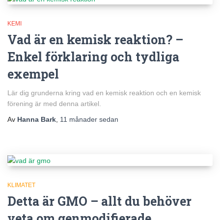
KEMI
Vad är en kemisk reaktion? –
Enkel förklaring och tydliga
exempel
Lär dig grunderna kring vad en kemisk reaktion och en kemisk
förening är med denna artikel.
Av
Hanna Bark
,
11 månader
sedan
KLIMATET
Detta är GMO – allt du behöver
veta om genmodifierade