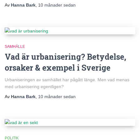
Av
Hanna Bark
,
10 månader
sedan
SAMHÄLLE
Vad är urbanisering? Betydelse,
orsaker & exempel i Sverige
Urbaniseringen av samhället har pågått länge. Men vad menas
med urbanisering egentligen?
Av
Hanna Bark
,
10 månader
sedan
POLITIK