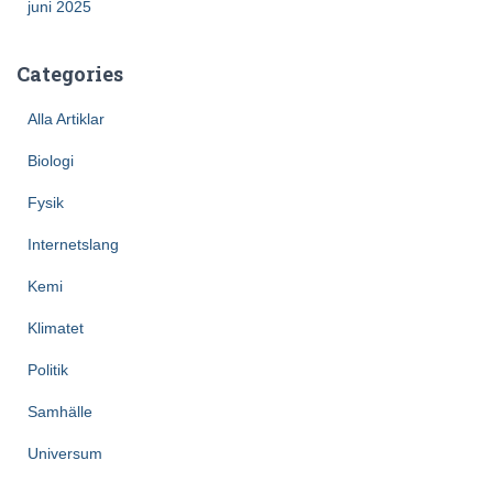
juni 2025
Categories
Alla Artiklar
Biologi
Fysik
Internetslang
Kemi
Klimatet
Politik
Samhälle
Universum